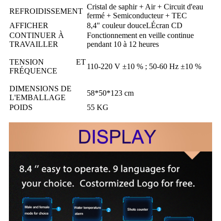
Cristal de saphir + Air + Circuit d'eau
REFROIDISSEMENT
fermé + Semiconducteur + TEC
AFFICHER
8,4" couleur douce
L
Écran CD
CONTINUER À
Fonctionnement en veille continue
TRAVAILLER
pendant 10 à 12 heures
TENSION ET
110-220 V ±10 % ; 50-60 Hz ±10 %
FRÉQUENCE
DIMENSIONS DE
58*50*123 cm
L'EMBALLAGE
POIDS
55 KG