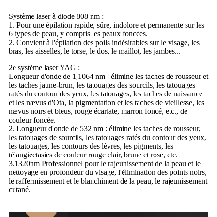
Système laser à diode 808 nm :
1. Pour une épilation rapide, sûre, indolore et permanente sur les
6 types de peau, y compris les peaux foncées.
2. Convient à l'épilation des poils indésirables sur le visage, les
bras, les aisselles, le torse, le dos, le maillot, les jambes...
2e système laser YAG :
Longueur d'onde de 1,1064 nm : élimine les taches de rousseur et
les taches jaune-brun, les tatouages ​​des sourcils, les tatouages ​​
ratés du contour des yeux, les tatouages, les taches de naissance
et les nævus d'Ota, la pigmentation et les taches de vieillesse, les
nævus noirs et bleus, rouge écarlate, marron foncé, etc., de
couleur foncée.
2. Longueur d'onde de 532 nm : élimine les taches de rousseur,
les tatouages ​​de sourcils, les tatouages ​​ratés du contour des yeux,
les tatouages, les contours des lèvres, les pigments, les
télangiectasies de couleur rouge clair, brune et rose, etc.
3.1320nm Professionnel pour le rajeunissement de la peau et le
nettoyage en profondeur du visage, l'élimination des points noirs,
le raffermissement et le blanchiment de la peau, le rajeunissement
cutané.