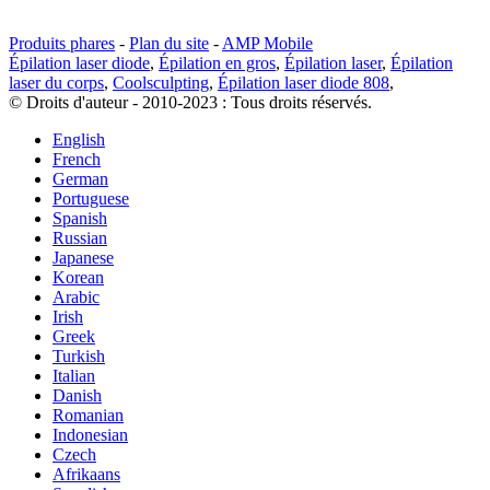
Produits phares
-
Plan du site
-
AMP Mobile
Épilation laser diode
,
Épilation en gros
,
Épilation laser
,
Épilation
laser du corps
,
Coolsculpting
,
Épilation laser diode 808
,
© Droits d'auteur - 2010-2023 : Tous droits réservés.
English
French
German
Portuguese
Spanish
Russian
Japanese
Korean
Arabic
Irish
Greek
Turkish
Italian
Danish
Romanian
Indonesian
Czech
Afrikaans