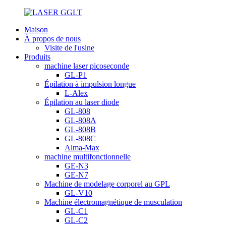
Maison
À propos de nous
Visite de l'usine
Produits
machine laser picoseconde
GL-P1
Épilation à impulsion longue
L-Alex
Épilation au laser diode
GL-808
GL-808A
GL-808B
GL-808C
Alma-Max
machine multifonctionnelle
GE-N3
GE-N7
Machine de modelage corporel au GPL
GL-V10
Machine électromagnétique de musculation
GL-C1
GL-C2