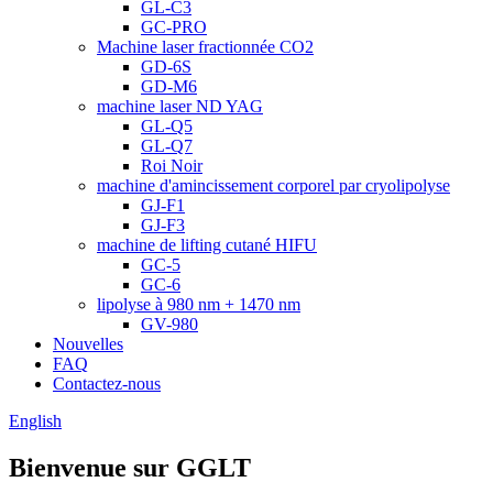
GL-C3
GC-PRO
Machine laser fractionnée CO2
GD-6S
GD-M6
machine laser ND YAG
GL-Q5
GL-Q7
Roi Noir
machine d'amincissement corporel par cryolipolyse
GJ-F1
GJ-F3
machine de lifting cutané HIFU
GC-5
GC-6
lipolyse à 980 nm + 1470 nm
GV-980
Nouvelles
FAQ
Contactez-nous
English
Bienvenue sur GGLT