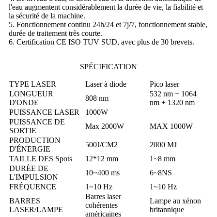
l'eau augmentent considérablement la durée de vie, la fiabilité et
la sécurité de la machine.
5. Fonctionnement continu 24h/24 et 7j/7, fonctionnement stable,
durée de traitement très courte.
6. Certification CE ISO TUV SUD, avec plus de 30 brevets.
SPÉCIFICATION
TYPE LASER
Laser à diode
Pico laser
LONGUEUR
532 nm + 1064
808 nm
D'ONDE
nm + 1320 nm
PUISSANCE LASER
1000W
PUISSANCE DE
Max 2000W
MAX 1000W
SORTIE
PRODUCTION
500J/CM2
2000 MJ
D'ÉNERGIE
TAILLE DES Spots
12*12 mm
1~8 mm
DURÉE DE
10~400 ms
6~8NS
L'IMPULSION
FRÉQUENCE
1~10 Hz
1~10 Hz
Barres laser
BARRES
Lampe au xénon
cohérentes
LASER/LAMPE
britannique
américaines