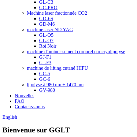
GL-C3
GC-PRO
Machine laser fractionnée CO2
GD-6S
GD-M6
machine laser ND YAG
GL-Q5
GL-Q7
Roi Noir
machine d'amincissement corporel par cryolipolyse
GJ-F1
GJ-F3
machine de lifting cutané HIFU
GC-5
GC-6
lipolyse à 980 nm + 1470 nm
GV-980
Nouvelles
FAQ
Contactez-nous
English
Bienvenue sur GGLT