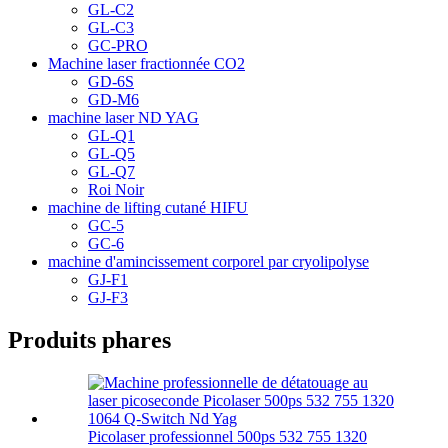
GL-C2
GL-C3
GC-PRO
Machine laser fractionnée CO2
GD-6S
GD-M6
machine laser ND YAG
GL-Q1
GL-Q5
GL-Q7
Roi Noir
machine de lifting cutané HIFU
GC-5
GC-6
machine d'amincissement corporel par cryolipolyse
GJ-F1
GJ-F3
Produits phares
Picolaser professionnel 500ps 532 755 1320