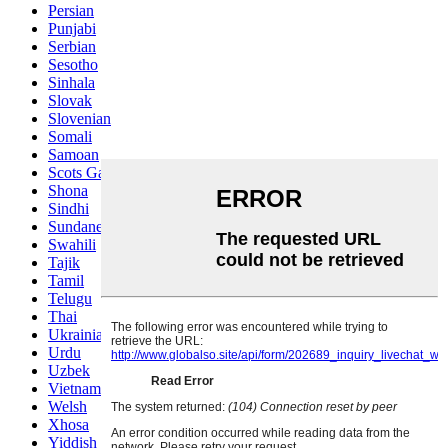
Persian
Punjabi
Serbian
Sesotho
Sinhala
Slovak
Slovenian
Somali
Samoan
Scots Gaelic
Shona
Sindhi
Sundanese
Swahili
Tajik
Tamil
Telugu
Thai
Ukrainian
Urdu
Uzbek
Vietnamese
Welsh
Xhosa
Yiddish