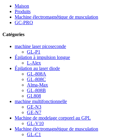
Maison
Produits
Machine électromagnétique de musculation
GC-PRO
Catégories
machine laser picoseconde
GL-P1
Épilation à impulsion longue
L-Alex
Épilation au laser diode
GL-808A
GL-808C
Alma-Max
GL-808B
GL808
machine multifonctionnelle
GE-N3
GE-N7
Machine de modelage corporel au GPL
GL-V10
Machine électromagnétique de musculation
GL-C1