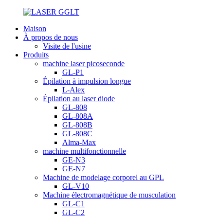
Maison
À propos de nous
Visite de l'usine
Produits
machine laser picoseconde
GL-P1
Épilation à impulsion longue
L-Alex
Épilation au laser diode
GL-808
GL-808A
GL-808B
GL-808C
Alma-Max
machine multifonctionnelle
GE-N3
GE-N7
Machine de modelage corporel au GPL
GL-V10
Machine électromagnétique de musculation
GL-C1
GL-C2