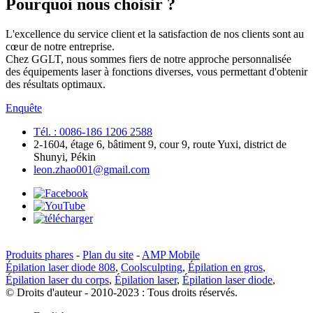
Pourquoi nous choisir ?
L'excellence du service client et la satisfaction de nos clients sont au
cœur de notre entreprise.
Chez GGLT, nous sommes fiers de notre approche personnalisée
des équipements laser à fonctions diverses, vous permettant d'obtenir
des résultats optimaux.
Enquête
Tél. : 0086-186 1206 2588
2-1604, étage 6, bâtiment 9, cour 9, route Yuxi, district de
Shunyi, Pékin
leon.zhao001@gmail.com
Produits phares
-
Plan du site
-
AMP Mobile
Épilation laser diode 808
,
Coolsculpting
,
Épilation en gros
,
Épilation laser du corps
,
Épilation laser
,
Épilation laser diode
,
© Droits d'auteur - 2010-2023 : Tous droits réservés.