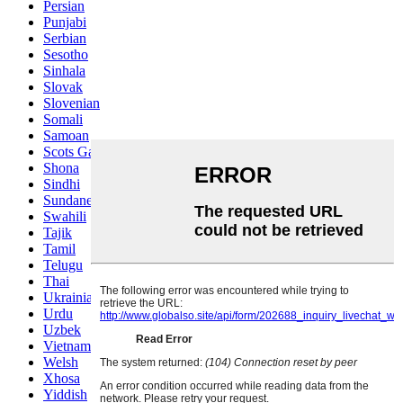
Persian
Punjabi
Serbian
Sesotho
Sinhala
Slovak
Slovenian
Somali
Samoan
Scots Gaelic
Shona
Sindhi
Sundanese
Swahili
Tajik
Tamil
Telugu
Thai
Ukrainian
Urdu
Uzbek
Vietnamese
Welsh
Xhosa
Yiddish