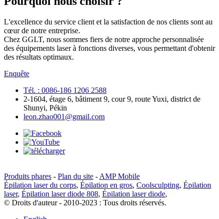
Pourquoi nous choisir ?
L'excellence du service client et la satisfaction de nos clients sont au
cœur de notre entreprise.
Chez GGLT, nous sommes fiers de notre approche personnalisée
des équipements laser à fonctions diverses, vous permettant d'obtenir
des résultats optimaux.
Enquête
Tél. : 0086-186 1206 2588
2-1604, étage 6, bâtiment 9, cour 9, route Yuxi, district de
Shunyi, Pékin
leon.zhao001@gmail.com
Produits phares
-
Plan du site
-
AMP Mobile
Épilation laser du corps
,
Épilation en gros
,
Coolsculpting
,
Épilation
laser
,
Épilation laser diode 808
,
Épilation laser diode
,
© Droits d'auteur - 2010-2023 : Tous droits réservés.