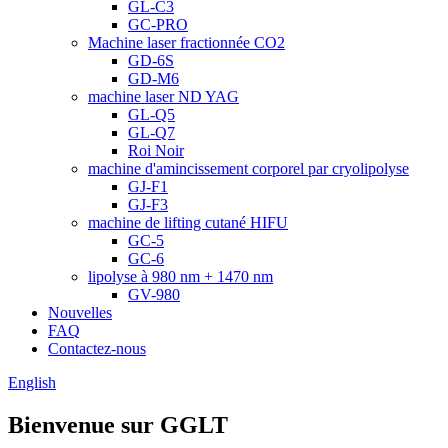
GL-C3
GC-PRO
Machine laser fractionnée CO2
GD-6S
GD-M6
machine laser ND YAG
GL-Q5
GL-Q7
Roi Noir
machine d'amincissement corporel par cryolipolyse
GJ-F1
GJ-F3
machine de lifting cutané HIFU
GC-5
GC-6
lipolyse à 980 nm + 1470 nm
GV-980
Nouvelles
FAQ
Contactez-nous
English
Bienvenue sur GGLT