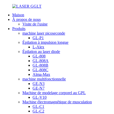
Maison
À propos de nous
Visite de l'usine
Produits
machine laser picoseconde
GL-P1
Épilation à impulsion longue
L-Alex
Épilation au laser diode
GL-808
GL-808A
GL-808B
GL-808C
Alma-Max
machine multifonctionnelle
GE-N3
GE-N7
Machine de modelage corporel au GPL
GL-V10
Machine électromagnétique de musculation
GL-C1
GL-C2